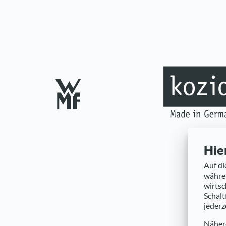
Hie
Auf di
währen
wirtsc
Schalt
jederz
Nähere