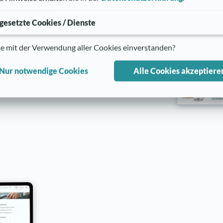
nagement
gesetzte Cookies / Dienste
die
wichtigsten
rke direkt am Produkt
ie mit der Verwendung aller Cookies einverstanden?
e Möglichkeit, Ihre
ie Plattform abzurufen.
Nur notwendige Cookies
Alle Cookies akzeptiere