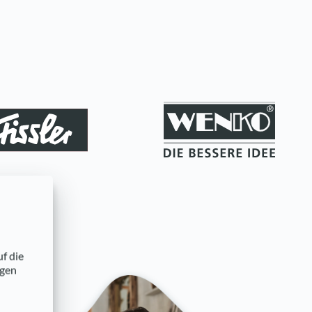
uf die
ngen