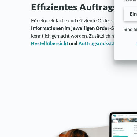
Effizientes Auftragsma
Ein
Für eine einfache und effiziente Order sind für Sie 
Informationen im jeweiligen Order-Shop
der Ma
Sind S
kenntlich gemacht worden. Zusätzlich haben Sie di
Bestellübersicht
und
Auftragsrückstände
über d