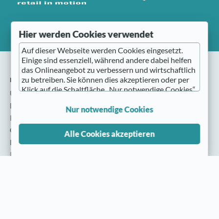
Hier werden Cookies verwendet
Auf dieser Webseite werden Cookies eingesetzt.
Einige sind essenziell, während andere dabei helfen
das Onlineangebot zu verbessern und wirtschaftlich
nmedia
zu betreiben. Sie können dies akzeptieren oder per
Klick auf die Schaltfläche „Nur notwendige Cookies“
Über nmedia
ablehnen sowie diese Einstellungen jederzeit wieder
Das Team
aufrufen (z. B. im Fußbereich der Website).
Nur notwendige Cookies
Presse
Nähere Hinweise erhalten Sie in der
Cookie Einstellungen
Alle Cookies akzeptieren
Datenschutzerklärung
.
Datenschutz
Impressum
Eingesetzte Cookies / Dienste
Altes nmedia Portal
Sind Sie mit der Verwendung aller Cookies
Teilnehmende
einverstanden?
WWS- & ERP Systeme
Partner & Kooperationen